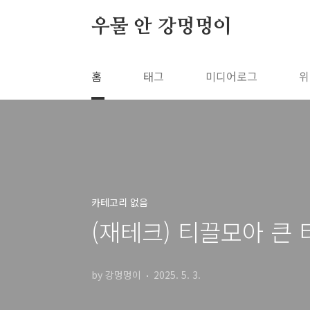
본문 바로가기
우물 안 강멍멍이
홈
태그
미디어로그
위
카테고리 없음
(재테크) 티끌모아 큰 
by 강멍멍이
2025. 5. 3.