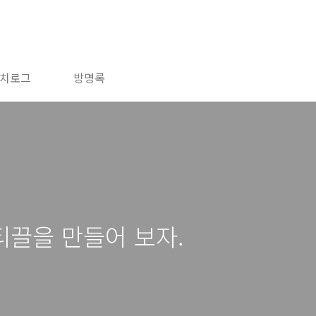
치로그
방명록
티끌을 만들어 보자.