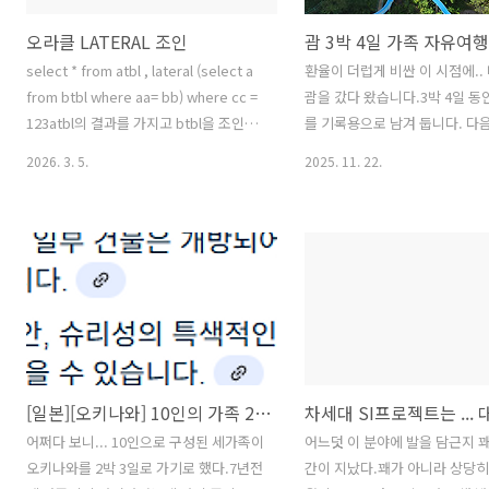
오라클 LATERAL 조인
괌 3박 4일 가족 자유여
select * from atbl , lateral (select a
환율이 더럽게 비싼 이 시점에..
from btbl where aa= bb) where cc =
괌을 갔다 왔습니다.3박 4일 동
123atbl의 결과를 가지고 btbl을 조인하
를 기록용으로 남겨 둡니다. 다
는 방식atbl 이 소량이고 btbl이 대량인
갈지는... ? 출발전 준비! 숙소
2026. 3. 5.
2025. 11. 22.
경우힌트를 아무리 걸어도 희안하게 플랜
아고다를 통해서 예약을 했는데.
이 풀려서느린경우에 쓰면 좋았던거 같
몹시 중요한 중의 사항.저가 특가
다.
사...)의 경우 취소가 안 된다!!
변경 하려고 취소를 하고 다시 
는데, 환불금액이 이상하다. 숙
환불이 되고 항공권은 취소가 되
다!!!! 아고다 예약 할 때 잘 보면
무료 환불이라고 뽝하고 적혀 있
계되어 나오는 항공권은 별도 
[일본][오키나와] 10인의 가족 2박 3일 여행 시간 순서대로 기록!
눌러보면환불이 되긴 되는데 이
면 환불할 금액이 없다는 .... 그
어쩌다 보니... 10인으로 구성된 세가족이
어느덧 이 분야에 발을 담근지 꽤
예약되었다.이래저래 환불 할 방
오키나와를 2박 3일로 가기로 했다.7년전
간이 지났다.꽤가 아니라 상당히