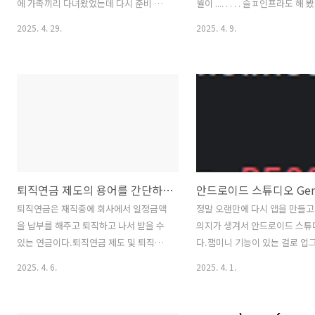
아 보았으나 답이 없는 것 같아서
에 가족끼리 다녀왔었는데 다시 준비 하
월이 .... . . . . 슬ㅍ인프라도 해
..
려니 기억이 잘 안 난다.. -_- 황금 연휴가
해 봤고 SI도 해 봤고 PM도 해 
2025. 4. 29.
2025. 4. 9.
있으나... 이때는 비행기도 비싸고 호텔도
해 봤고 발주도 해 봤고.....돌아
비싸고, 가족끼리는 갈 수 있겠으나인원
거지 발싸개 같은 테크트리다 ㅋ
이 많아 지니까 성수기에는 가격이 기하
게으른 탓에 이도저도 아닌 아직
급수적으로 올라가서엄한 날짜를 선택하
이꼴이지만 .. .대략적으로 차세대
기로 결정 ... 목표는 2박 3일 ! 7년전 오키
젝트가 이렇게 굴러간다고 어딘
나와 여행때 썼던 글 ㅋ
싶었다. 무지막지한 대규모는 아
https://keizwer.tistory.com/entry/%EC%9D%BC%EB%B3%B8
은 나도 잘은 모른다...이게 
%EA%B0%80%EC%A1%B1-
하기는 그렇지만 나만 계속 그랬
%EC%9E%90%EC%9C%A0%EC%97%AC%ED%96%89%EA%B8%B0
그냥 소설이라고 하자.앞으로 이
퇴직연금 제도의 용어를 간단하게 알아보자
[일본]오키나와 가족 자유여행기작년 1..
션이다. ㅋㅋㅋㅋㅋㅋㅋㅋㅋㅋ
ㅋ 갑님이 사용하고 계신 하드웨
퇴직연금은 재직중에 회사에서 일정금액
정말 오랜만에 다시 앱을 만들고
래되서 어딘가 고장이 나도 교체
을 납부를 해주고 퇴직하고 나서 받을 수
의지가 생겨서 안드로이드 스튜
이 없다..이 정도 되면 디스크도 
있는 연금이다.퇴직연금 제도 및 퇴직연
다.잼미니 기능이 있는 걸로 업
금에서 운용하는 상품에 대한 정리이다.
원츄 하길래 했다. 코틀린 문법
2025. 4. 6.
2025. 4. 1.
퇴직연금 상품은 원리금/비원리금 상품에
고 오래전에 초기버전 안드로이
투자 할 수 있는 비율이 법으로 정해져 있
할려다가 말았기 때문에 이게 영.
다.퇴직연금의 수익율을 올려 보겠닥고
뭔지 모르겠다. 이게 코드어시