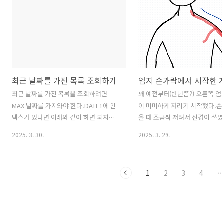
운용하다가 다 까먹어서 받을게 없으면
전의 컨트롤 스페이스를 눌렀을
안 되니까비원리금 보장 상품에 투자 할
차원이 다르다 ..내가 할려는걸 
수 있는 비중은 최대 70%이다. > DB제도
고 아주 그냥 코드를 다 만들어 
퇴직연금을 회사에서 운용을 한다. 회사
껏 작성한 코드를 분석하고 있다
에서 운용하는 계좌1개만 있음. 개인별 계
하려고 하면대충 맥락이 비슷하
좌는 없음.운용해서 이익이 나면 회사가
나 스크랩 해 놓은 것 중에서 제
최근 날짜를 가진 목록 조회하기
먹고 운용수수료를 회사가 낸다.운용해서
가 높은걸 막 긁어다가 뿌려 주
손해가 나더라도 개인에게 지급하는 퇴직
이핑 하는 것 보다 그냥 탭 눌러
최근 날짜를 가진 목록을 조회하려면
꽤 예전부터(반년쯤?) 오른쪽 
금은 변동이 없다.직원이 퇴직을 하면 회
동 완성 시킨 비중이 더 큰 것 같다.
MAX 날짜를 가져와야 한다.DATE1에 인
이 미미하게 저리기 시작했다.손
사에서 정한 퇴직금액을 개인에게 지급한
런데.....녹음기 앱을 만들고 있
덱스가 있다면 아래와 같이 하면 되지만
을 때 조금씩 저려서 신경이 쓰
다.적립률 : 모든 회사가 부담금 납입해야
의 RECORD_AUDIO ..
SELECT * FROM TABLE1WHERE
상 컴퓨터를 하루종일 하기도 하
2025. 3. 30.
2025. 3. 29.
할 퇴..
(KEY1, DATE1) IN (SELECT KEY1,
드폰 게임을 많이 해서 그런가 
MAX(DATE1) FROM TABLE1 WHERE
임을 끊어 보기도 했다. 그렇게 
COND1 = :cond1 GROUP BY KEY1) 인
이 지나고 나니 이젠 어깨부터 
1
2
3
4
··
덱스가 없으면 상당히 속도가 느리다.그
락 까지 쭉~ 타고 내려오면서 
럴때는 RANK 로 가져오는게 성능이 더
그렇게 저리다가 하루종일 저린
좋다. SELECT * FROM ( ..
지속이 됐다. 이젠 안 되겠다 싶
외과에 갔다. (병을 키우는 스타일 .