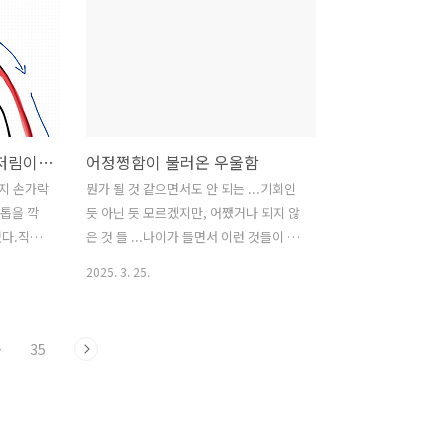
 때랑은
서 싸운다.참 유치한 내용이지만 안 유치
어떻게 알
하게 잘 만들었다.열번은 본 것 같다 ... -
준다.여지
_-이 감독이 만든 영화 중에 또 재밌게 본
가 뭔가
거는 헬보이, 판의 미로 2. 삼체장르 : SF
면 깃헙이
묘하게 빨려들어가는 이야기 전개와 아이
일 선호도
디어가 기가 막히다.우주로 전파를 쐈더
엄지 손가락에서 시작한 저림이 어깨부터 시작되다
어정쩡함이 불러온 우울함
는건가?타
니 외계인이 응답을 해 줬다.그리고 고도
서 소스 자
로 발달한 기술로 원거리에서 온갖 해꼬
엄지 손가락
뭔가 될 것 같으면서도 안 되는 ...기회인
 -_- 그
지를 하면서 날아 오는 중이다.아직 시즌
톱을 깍
듯 아닌 듯 모르겠지만, 어쨌거나 되지 않
는데 이놈
1 까지만 나왔다. 3. 브레이킹베드장르 :
였다.직업
은 것 들 ...나이가 들면서 이런 것들이 쌓
드라마화학 ..
지만, 핸
여만 가는 거 ... 잘 하는 것 같으면서도 뭔
2025. 3. 25.
싶어서 게
가 모자란 실력과 노력 때문에 놓친 기회
그냥 몇 달
인지 아닌지 모를 것 들...이런 것들이 하
엄지손가
나둘씩 모여 우울함을 쌓아간다. 아무것
·
35
저린다.가끔
도 하지 않으므로 우울함은 해결되지 않
 상태가
는다. 실패한 삶은 아니지만 내가 그리던
어서 정형
삶은 아닌게 확실하다. 누군가 그랬
... 후
다.방망이를 휘둘러야 안타를 치든 홈런