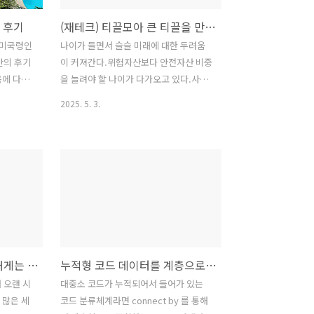
행 후기
(재테크) 티끌모아 큰 티끌을 만들어 보자.
 미국령인
나이가 들면서 슬슬 미래에 대한 두려움
안의 후기
이 커져간다.위험자산보다 안전자산 비중
음에 다시
을 늘려야 할 나이가 다가오고 있다.사실
와 항공권을
위험자산에 투자한적도 없다 ㅠㅠk패스
2025. 5. 3.
..여기서
카드금리가 높은 적금파킹통장
 항공(J
출발 시간
예약을 했
소만 취소
지 않았
 ...숙소는
지만, 연
페이지를
차세대 SI프로젝트는 ... 대게는 대충 그러하다... #1 서막
누적형 코드 데이터를 계층으로 조회
것저것 때
래서 중복
 오랜 시
대중소 코드가 누적되어서 들어가 있는
법을 알
 많은 세
코드 분류체계라면 connect by 를 통해