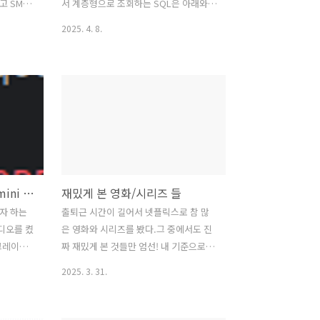
 포기함.
 봤고 SM도
서 계층형으로 조회하는 SQL은 아래와
봤고 PL도
같이 만들 수 있다,WITH TBL_DATA AS
2025. 4. 8.
 보니 정말
(SELECT 'L' AS DEP, '1' AS CD, '동물'
 특유의
AS CD_NM FROM DUALUNION
 이 모양
SELECT 'M' AS DEP, '10' AS CD, '포유
 SI 프로
류' AS CD_NM FROM DUALUNION
가 쓰고
SELECT 'M' AS DEP, '11' AS CD, ' 어류'
니다. 실
AS CD_NM FROM DUALUNION
%EC%98%A4%ED%82%A4%EB%82%98%EC%99%80-
일반적이라고
SELECT 'S' AS DEP, '1001' AS CD, '곰'
던건가...
AS CD_NM FROM DUALUNION
글은 픽
SELECT 'S' AS DEP, '1101' AS CD, '고
안드로이드 스튜디오 Gemini 굉장하다. 혼자서 북도 치고 장구도 치신다.
재밌게 본 영화/시리즈 들
ㅋㅋㅋㅋ
등어' AS CD_NM FROM DUALUN..
어가 오
자 하는
출퇴근 시간이 길어서 넷플릭스로 참 많
 할 부품
디오를 켰
은 영화와 시리즈를 봤다.그 중에서도 진
시도..
그레이드
짜 재밌게 본 것들만 엄선! 내 기준으로..
도 생소하
순서와 재미 순위와는 전혀 무관... 1. 퍼
2025. 3. 31.
드를 좀
시픽 림장르 : SFBGM을 참 좋아라 한다.
.. 뭐가
아직까지 핸드폰 벨소리로 되어있다.거대
스트가 예
로봇을 인간이 조정하고 외계 괴수와 맞